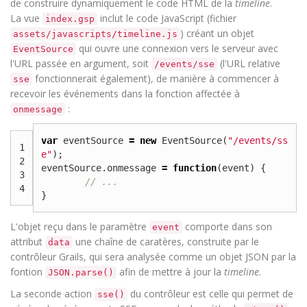
de construire dynamiquement le code HTML de la
timeline
.
La vue
inclut le code JavaScript (fichier
index.gsp
) créant un objet
assets/javascripts/timeline.js
qui ouvre une connexion vers le serveur avec
EventSource
l'URL passée en argument, soit
(l'URL relative
/events/sse
fonctionnerait également), de manière à commencer à
sse
recevoir les événements dans la fonction affectée à
:
onmessage
var
eventSource
=
new
EventSource
(
"/events/ss
1
e"
);
2
eventSource
.
onmessage
=
function
(
event
)
{
3
// ...
4
}
L'objet reçu dans le paramètre
comporte dans son
event
attribut
une chaîne de caratères, construite par le
data
contrôleur Grails, qui sera analysée comme un objet JSON par la
fontion
afin de mettre à jour la
timeline
.
JSON.parse()
La seconde action
du contrôleur est celle qui permet de
sse()