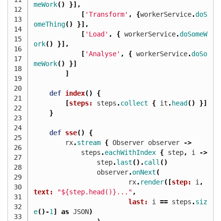
meWork
()
}],
12
[
'Transform'
,
{
workerService
.
doS
13
omeThing
()
}],
14
[
'Load'
,
{
workerService
.
doSomeW
15
ork
()
}],
16
[
'Analyse'
,
{
workerService
.
doSo
17
meWork
()
}]
18
]
19
20
def
index
()
{
21
[
steps:
steps
.
collect
{
it
.
head
()
}]
22
}
23
24
def
sse
()
{
25
rx
.
stream
{
Observer
observer
->
26
steps
.
eachWithIndex
{
step
,
i
->
27
step
.
last
().
call
()
28
observer
.
onNext
(
29
rx
.
render
([
step:
i
,
30
text:
"${step.head()}..."
,
31
last:
i
==
steps
.
siz
32
e
()-
1
]
as
JSON
)
33