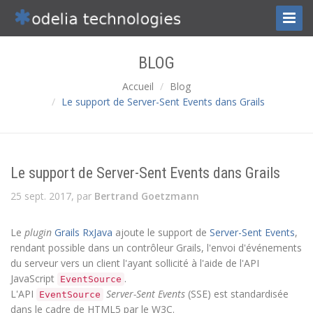
Toggl
Naviga
BLOG
Accueil
Blog
Le support de Server-Sent Events dans Grails
Le support de Server-Sent Events dans Grails
25 sept. 2017, par
Bertrand Goetzmann
Le
plugin
Grails
RxJava
ajoute le support de
Server-Sent Events
,
rendant possible dans un contrôleur Grails, l'envoi d'événements
du serveur vers un client l'ayant sollicité à l'aide de l'API
JavaScript
.
EventSource
L'API
Server-Sent Events
(SSE) est standardisée
EventSource
dans le cadre de HTML5 par le W3C.