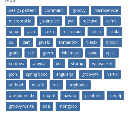
TAGS
design pattern
command
groovy
microservice
microprofile
jakarta ee
jwt
reactive
camel
soap
java
kafka
micronaut
kotlin
scala
c#
dart
javafx
tornadofx
tilesfx
bitcoin
grails
sse
gorm
hibernate
ionic
api.ai
cordova
angular
bot
stomp
websocket
json
spring boot
angularjs
groovyfx
vert.x
android
datafx
rest
lazybones
afterburner.fx
drupal
hawtio
plantuml
neo4j
groovy-wslite
soa
mongodb