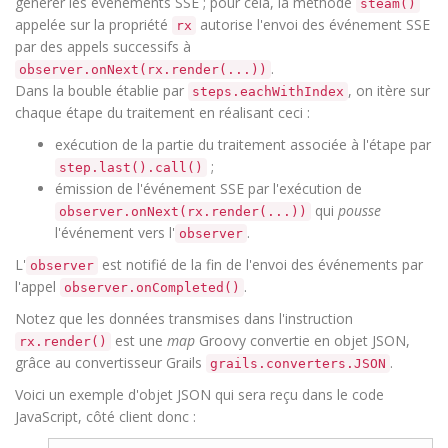
générer les événements SSE ; pour cela, la méthode
steam()
appelée sur la propriété
autorise l'envoi des événement SSE
rx
par des appels successifs à
.
observer.onNext(rx.render(...))
Dans la bouble établie par
, on itère sur
steps.eachWithIndex
chaque étape du traitement en réalisant ceci :
exécution de la partie du traitement associée à l'étape par
;
step.last().call()
émission de l'événement SSE par l'exécution de
qui
pousse
observer.onNext(rx.render(...))
l'événement vers l'
.
observer
L'
est notifié de la fin de l'envoi des événements par
observer
l'appel
.
observer.onCompleted()
Notez que les données transmises dans l'instruction
est une
map
Groovy convertie en objet JSON,
rx.render()
grâce au convertisseur Grails
.
grails.converters.JSON
Voici un exemple d'objet JSON qui sera reçu dans le code
JavaScript, côté client donc :