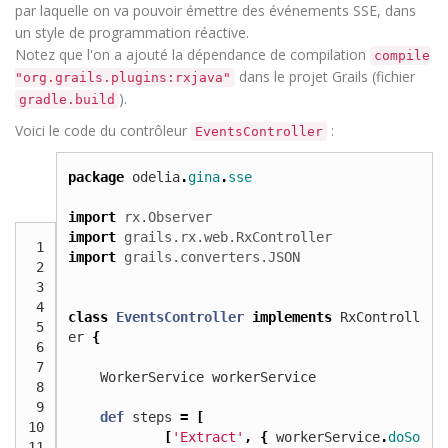
par laquelle on va pouvoir émettre des événements SSE, dans
un style de programmation réactive.
Notez que l'on a ajouté la dépendance de compilation
compile
dans le projet Grails (fichier
"org.grails.plugins:rxjava"
).
gradle.build
Voici le code du contrôleur
:
EventsController
package
odelia
.
gina
.
sse
import
rx.Observer
import
grails.rx.web.RxController
1
import
grails.converters.JSON
2
3
4
class
EventsController
implements
RxControll
5
er
{
6
7
WorkerService
workerService
8
9
def
steps
=
[
10
[
'Extract'
,
{
workerService
.
doSo
11