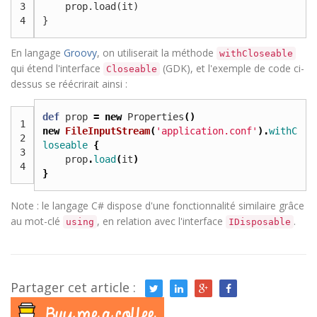
3
prop
.
load
(
it
)
4
}
En langage
Groovy
, on utiliserait la méthode
withCloseable
qui étend l'interface
(GDK), et l'exemple de code ci-
Closeable
dessus se réécrirait ainsi :
def
prop
=
new
Properties
()
1
new
FileInputStream
(
'application.conf'
).
withC
2
loseable
{
3
prop
.
load
(
it
)
4
}
Note : le langage C# dispose d'une fonctionnalité similaire grâce
au mot-clé
, en relation avec l'interface
.
using
IDisposable
Partager cet article :