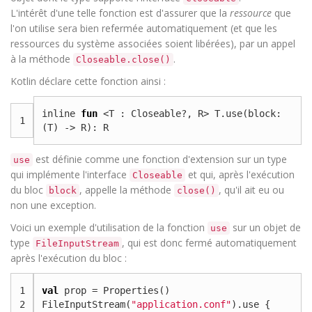
L'intérêt d'une telle fonction est d'assurer que la
ressource
que
l'on utilise sera bien refermée automatiquement (et que les
ressources du système associées soient libérées), par un appel
à la méthode
.
Closeable.close()
Kotlin déclare cette fonction ainsi :
inline
fun
<
T
:
Closeable
?,
R
>
T
.
use
(
block
:
1
(
T
)
->
R
):
R
est définie comme une fonction d'extension sur un type
use
qui implémente l'interface
et qui, après l'exécution
Closeable
du bloc
, appelle la méthode
, qu'il ait eu ou
block
close()
non une exception.
Voici un exemple d'utilisation de la fonction
sur un objet de
use
type
, qui est donc fermé automatiquement
FileInputStream
après l'exécution du bloc :
1
val
prop
=
Properties
()
2
FileInputStream
(
"application.conf"
).
use
{