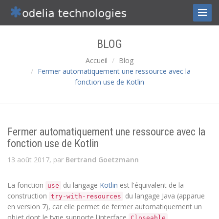
Toggl
Naviga
BLOG
Accueil
Blog
Fermer automatiquement une ressource avec la
fonction use de Kotlin
Fermer automatiquement une ressource avec la
fonction use de Kotlin
13 août 2017, par
Bertrand Goetzmann
La fonction
du langage
Kotlin
est l'équivalent de la
use
construction
du langage Java (apparue
try-with-resources
en version 7), car elle permet de fermer automatiquement un
objet dont le type supporte l'interface
.
Closeable