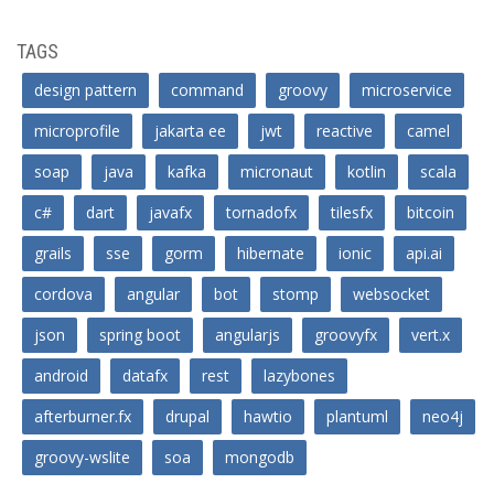
TAGS
design pattern
command
groovy
microservice
microprofile
jakarta ee
jwt
reactive
camel
soap
java
kafka
micronaut
kotlin
scala
c#
dart
javafx
tornadofx
tilesfx
bitcoin
grails
sse
gorm
hibernate
ionic
api.ai
cordova
angular
bot
stomp
websocket
json
spring boot
angularjs
groovyfx
vert.x
android
datafx
rest
lazybones
afterburner.fx
drupal
hawtio
plantuml
neo4j
groovy-wslite
soa
mongodb